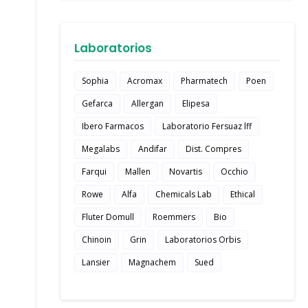
Laboratorios
Sophia
Acromax
Pharmatech
Poen
Gefarca
Allergan
Elipesa
Ibero Farmacos
Laboratorio Fersuaz lff
Megalabs
Andifar
Dist. Compres
Farqui
Mallen
Novartis
Occhio
Rowe
Alfa
Chemicals Lab
Ethical
Fluter Domull
Roemmers
Bio
Chinoin
Grin
Laboratorios Orbis
Lansier
Magnachem
Sued