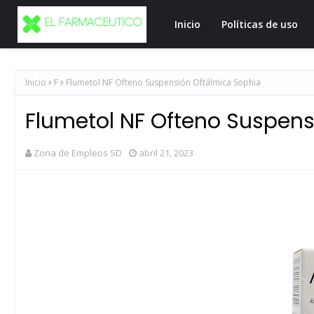
Inicio
Políticas de uso
Inicio
F
Flumetol NF Ofteno Suspensión Oftálmica Sophia
Flumetol NF Ofteno Suspens
Zona de Empleos SD
abril 21, 2023