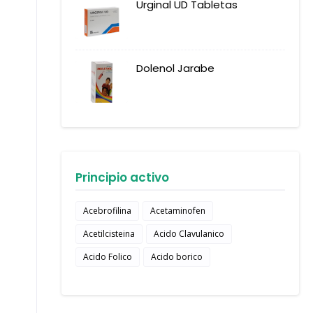
Urginal UD Tabletas
Dolenol Jarabe
Principio activo
Acebrofilina
Acetaminofen
Acetilcisteina
Acido Clavulanico
Acido Folico
Acido borico