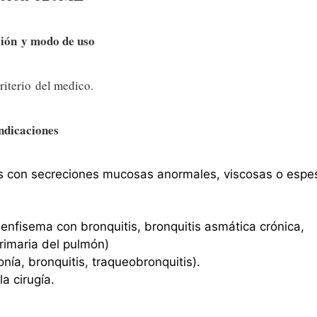
ción
y modo de uso
riterio del medico.
ndicaciones
s con secreciones mucosas anormales, viscosas o espe
enfisema con bronquitis, bronquitis asmática crónica,
primaria del pulmón)
a, bronquitis, traqueobronquitis).
a cirugía.