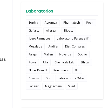
Laboratorios
Sophia
Acromax
Pharmatech
Poen
Gefarca
Allergan
Elipesa
Ibero Farmacos
Laboratorio Fersuaz lff
Megalabs
Andifar
Dist. Compres
Farqui
Mallen
Novartis
Occhio
sas
Rowe
Alfa
Chemicals Lab
Ethical
Fluter Domull
Roemmers
Bio
Chinoin
Grin
Laboratorios Orbis
Lansier
Magnachem
Sued