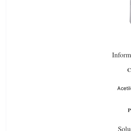
Inform
C
Aceti
P
Sol