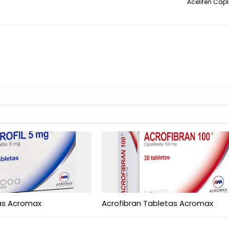
Acelifen Capl
tas Acromax
Acrofibran Tabletas Acromax