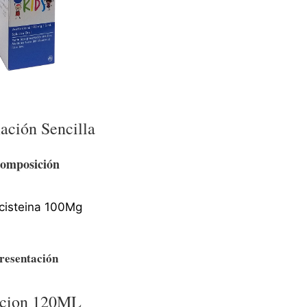
ación Sencilla
omposición
lcisteina 100Mg
resentación
ucion 120ML