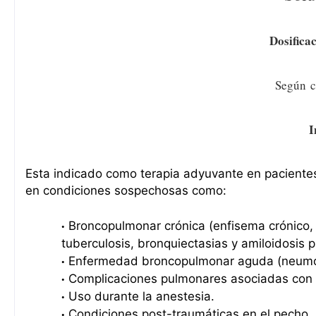
Dosifica
Según
c
I
Esta indicado como terapia adyuvante en paciente
en condiciones sospechosas como:
Broncopulmonar crónica (enfisema crónico, 
tuberculosis, bronquiectasias y amiloidosis 
Enfermedad broncopulmonar aguda (neumoní
Complicaciones pulmonares asociadas con l
Uso durante la anestesia.
Condiciones post-traumáticas en el pecho.