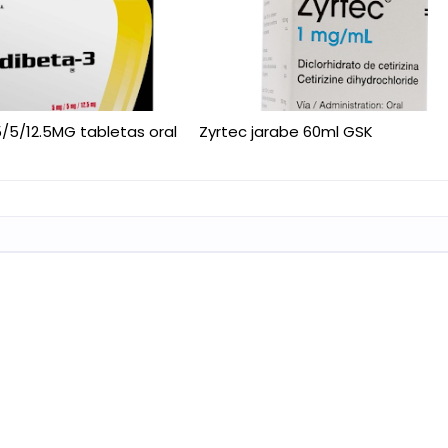
/5/12.5MG tabletas oral
Zyrtec jarabe 60ml GSK