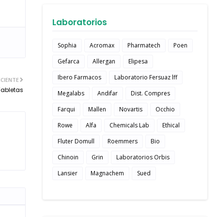
Laboratorios
Sophia
Acromax
Pharmatech
Poen
Gefarca
Allergan
Elipesa
Ibero Farmacos
Laboratorio Fersuaz lff
CIENTE
Tabletas
Megalabs
Andifar
Dist. Compres
Farqui
Mallen
Novartis
Occhio
Rowe
Alfa
Chemicals Lab
Ethical
Fluter Domull
Roemmers
Bio
Chinoin
Grin
Laboratorios Orbis
Lansier
Magnachem
Sued