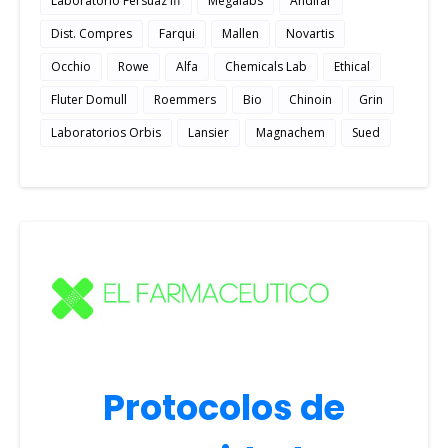
Laboratorio Fersuaz lff
Megalabs
Andifar
Dist. Compres
Farqui
Mallen
Novartis
Occhio
Rowe
Alfa
Chemicals Lab
Ethical
Fluter Domull
Roemmers
Bio
Chinoin
Grin
Laboratorios Orbis
Lansier
Magnachem
Sued
Protocolos de