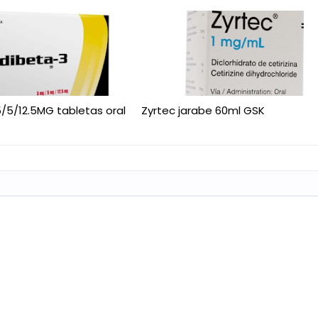
/5/12.5MG tabletas oral
Zyrtec jarabe 60ml GSK