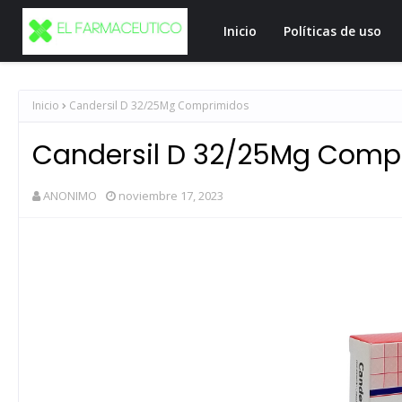
Inicio
Políticas de uso
Inicio
Candersil D 32/25Mg Comprimidos
Candersil D 32/25Mg Comp
ANONIMO
noviembre 17, 2023