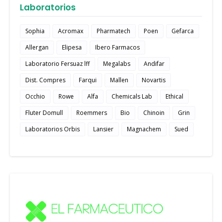
Laboratorios
Sophia
Acromax
Pharmatech
Poen
Gefarca
Allergan
Elipesa
Ibero Farmacos
Laboratorio Fersuaz lff
Megalabs
Andifar
Dist. Compres
Farqui
Mallen
Novartis
Occhio
Rowe
Alfa
Chemicals Lab
Ethical
Fluter Domull
Roemmers
Bio
Chinoin
Grin
Laboratorios Orbis
Lansier
Magnachem
Sued