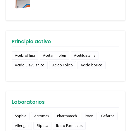
Principio activo
Acebrofilina
Acetaminofen
Acetilcisteina
Acido Clavulanico
Acido Folico
Acido borico
Laboratorios
Sophia
Acromax
Pharmatech
Poen
Gefarca
Allergan
Elipesa
Ibero Farmacos