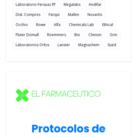
Laboratorio Fersuaz lff
Megalabs
Andifar
Dist. Compres
Farqui
Mallen
Novartis
Occhio
Rowe
Alfa
Chemicals Lab
Ethical
Fluter Domull
Roemmers
Bio
Chinoin
Grin
Laboratorios Orbis
Lansier
Magnachem
Sued
Protocolos de