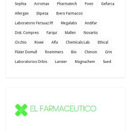
Sophia
Acromax
Pharmatech
Poen
Gefarca
Allergan
Elipesa
Ibero Farmacos
Laboratorio Fersuaz lff
Megalabs
Andifar
Dist. Compres
Farqui
Mallen
Novartis
Occhio
Rowe
Alfa
Chemicals Lab
Ethical
Fluter Domull
Roemmers
Bio
Chinoin
Grin
Laboratorios Orbis
Lansier
Magnachem
Sued