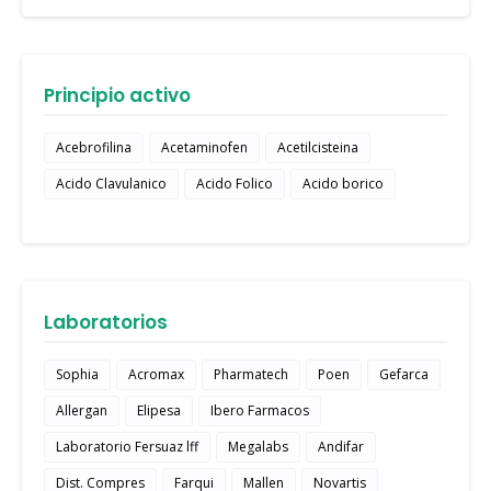
Principio activo
Acebrofilina
Acetaminofen
Acetilcisteina
Acido Clavulanico
Acido Folico
Acido borico
Laboratorios
Sophia
Acromax
Pharmatech
Poen
Gefarca
Allergan
Elipesa
Ibero Farmacos
Laboratorio Fersuaz lff
Megalabs
Andifar
Dist. Compres
Farqui
Mallen
Novartis