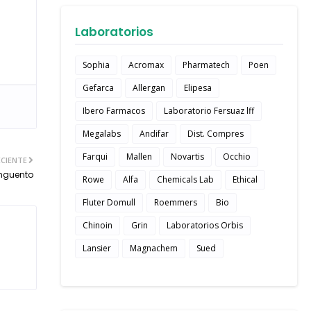
Laboratorios
Sophia
Acromax
Pharmatech
Poen
Gefarca
Allergan
Elipesa
Ibero Farmacos
Laboratorio Fersuaz lff
Megalabs
Andifar
Dist. Compres
Farqui
Mallen
Novartis
Occhio
CIENTE
nguento
Rowe
Alfa
Chemicals Lab
Ethical
Fluter Domull
Roemmers
Bio
Chinoin
Grin
Laboratorios Orbis
Lansier
Magnachem
Sued