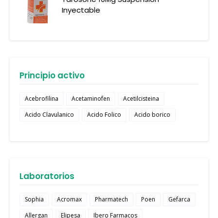
Inyectable
Principio activo
Acebrofilina
Acetaminofen
Acetilcisteina
Acido Clavulanico
Acido Folico
Acido borico
Laboratorios
Sophia
Acromax
Pharmatech
Poen
Gefarca
Allergan
Elipesa
Ibero Farmacos