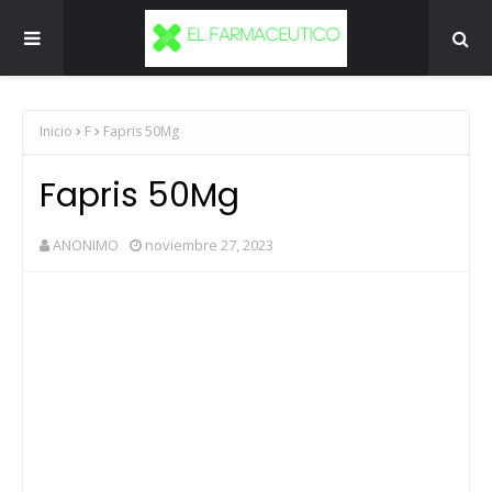
Inicio
F
Fapris 50Mg
Fapris 50Mg
ANONIMO
noviembre 27, 2023