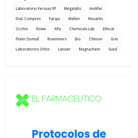
Laboratorio Fersuaz lff
Megalabs
Andifar
Dist. Compres
Farqui
Mallen
Novartis
Occhio
Rowe
Alfa
Chemicals Lab
Ethical
Fluter Domull
Roemmers
Bio
Chinoin
Grin
Laboratorios Orbis
Lansier
Magnachem
Sued
Protocolos de