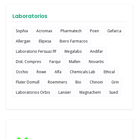
Laboratorios
Sophia
Acromax
Pharmatech
Poen
Gefarca
Allergan
Elipesa
Ibero Farmacos
Laboratorio Fersuaz lff
Megalabs
Andifar
Dist. Compres
Farqui
Mallen
Novartis
Occhio
Rowe
Alfa
Chemicals Lab
Ethical
Fluter Domull
Roemmers
Bio
Chinoin
Grin
Laboratorios Orbis
Lansier
Magnachem
Sued