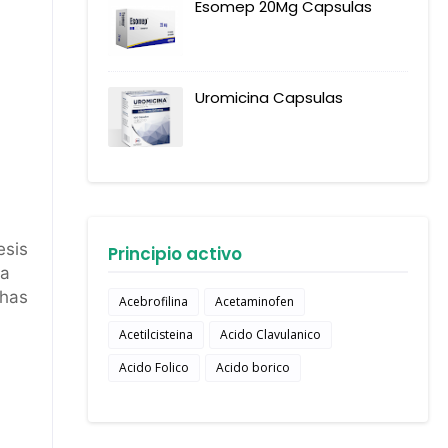
Esomep 20Mg Capsulas
Uromicina Capsulas
esis
Principio activo
na
chas
Acebrofilina
Acetaminofen
Acetilcisteina
Acido Clavulanico
Acido Folico
Acido borico
.