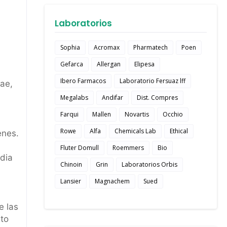
Laboratorios
Sophia
Acromax
Pharmatech
Poen
Gefarca
Allergan
Elipesa
Ibero Farmacos
Laboratorio Fersuaz lff
eae,
Megalabs
Andifar
Dist. Compres
Farqui
Mallen
Novartis
Occhio
Rowe
Alfa
Chemicals Lab
Ethical
enes.
Fluter Domull
Roemmers
Bio
dia
Chinoin
Grin
Laboratorios Orbis
Lansier
Magnachem
Sued
e las
nto