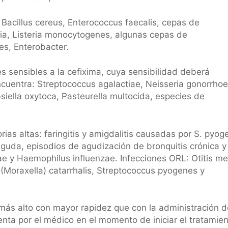
, Bacillus cereus, Enterococcus faecalis, cepas de
, Listeria monocytogenes, algunas cepas de
es, Enterobacter.
s sensibles a la cefixima, cuya sensibilidad deberá
ncuentra: Streptococcus agalactiae, Neisseria gonorrho
siella oxytoca, Pasteurella multocida, especies de
torias altas: faringitis y amigdalitis causadas por S. pyog
 aguda, episodios de agudización de bronquitis crónica y
 y Haemophilus influenzae. Infecciones ORL: Otitis me
Moraxella) catarrhalis, Streptococcus pyogenes y
más alto con mayor rapidez que con la administración d
enta por el médico en el momento de iniciar el tratamie