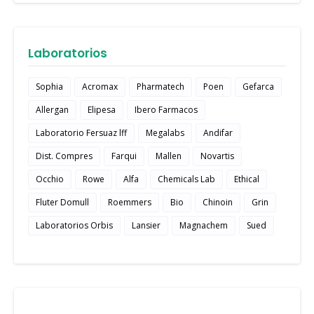
Laboratorios
Sophia
Acromax
Pharmatech
Poen
Gefarca
Allergan
Elipesa
Ibero Farmacos
Laboratorio Fersuaz lff
Megalabs
Andifar
Dist. Compres
Farqui
Mallen
Novartis
Occhio
Rowe
Alfa
Chemicals Lab
Ethical
Fluter Domull
Roemmers
Bio
Chinoin
Grin
Laboratorios Orbis
Lansier
Magnachem
Sued