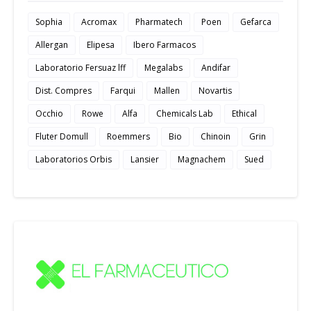
Sophia
Acromax
Pharmatech
Poen
Gefarca
Allergan
Elipesa
Ibero Farmacos
Laboratorio Fersuaz lff
Megalabs
Andifar
Dist. Compres
Farqui
Mallen
Novartis
Occhio
Rowe
Alfa
Chemicals Lab
Ethical
Fluter Domull
Roemmers
Bio
Chinoin
Grin
Laboratorios Orbis
Lansier
Magnachem
Sued