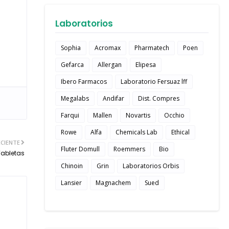
Laboratorios
Sophia
Acromax
Pharmatech
Poen
Gefarca
Allergan
Elipesa
Ibero Farmacos
Laboratorio Fersuaz lff
Megalabs
Andifar
Dist. Compres
Farqui
Mallen
Novartis
Occhio
Rowe
Alfa
Chemicals Lab
Ethical
CIENTE
Fluter Domull
Roemmers
Bio
Tabletas
Chinoin
Grin
Laboratorios Orbis
Lansier
Magnachem
Sued