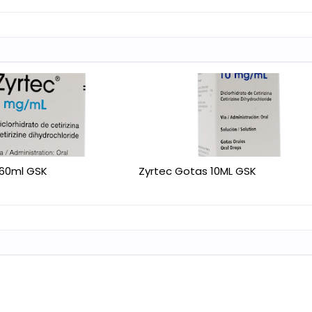
 60ml GSK
Zyrtec Gotas 10ML GSK