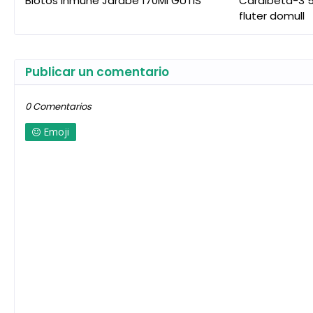
Biotos Inmune Jarabe 170Ml GUTIS
Cardibeta-3 5
fluter domull
Publicar un comentario
0 Comentarios
Emoji