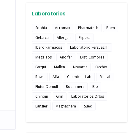
e
Laboratorios
Sophia
Acromax
Pharmatech
Poen
Gefarca
Allergan
Elipesa
Ibero Farmacos
Laboratorio Fersuaz lff
Megalabs
Andifar
Dist. Compres
Farqui
Mallen
Novartis
Occhio
Rowe
Alfa
Chemicals Lab
Ethical
Fluter Domull
Roemmers
Bio
Chinoin
Grin
Laboratorios Orbis
Lansier
Magnachem
Sued