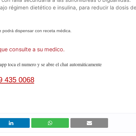
 con falla secundaria a las sulfonilureas o biguanidas.
ajo régimen dietético e insulina, para reducir la dosis d
 podrá dispensar con receta médica.
ue consulte a su medico.
app toca el numero y se abre el chat
automáticamente
9 435 0068