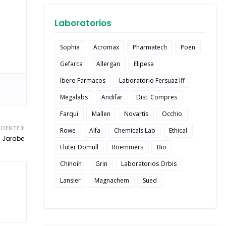
Laboratorios
Sophia
Acromax
Pharmatech
Poen
Gefarca
Allergan
Elipesa
Ibero Farmacos
Laboratorio Fersuaz lff
Megalabs
Andifar
Dist. Compres
Farqui
Mallen
Novartis
Occhio
CIENTE
Rowe
Alfa
Chemicals Lab
Ethical
l Jarabe
Fluter Domull
Roemmers
Bio
Chinoin
Grin
Laboratorios Orbis
Lansier
Magnachem
Sued