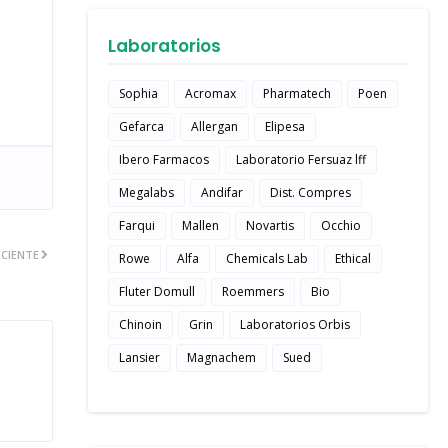
Laboratorios
Sophia
Acromax
Pharmatech
Poen
Gefarca
Allergan
Elipesa
Ibero Farmacos
Laboratorio Fersuaz lff
Megalabs
Andifar
Dist. Compres
Farqui
Mallen
Novartis
Occhio
CIENTE
Rowe
Alfa
Chemicals Lab
Ethical
Fluter Domull
Roemmers
Bio
Chinoin
Grin
Laboratorios Orbis
Lansier
Magnachem
Sued