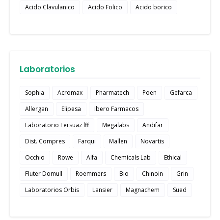
Acido Clavulanico
Acido Folico
Acido borico
Laboratorios
Sophia
Acromax
Pharmatech
Poen
Gefarca
Allergan
Elipesa
Ibero Farmacos
Laboratorio Fersuaz lff
Megalabs
Andifar
Dist. Compres
Farqui
Mallen
Novartis
Occhio
Rowe
Alfa
Chemicals Lab
Ethical
Fluter Domull
Roemmers
Bio
Chinoin
Grin
Laboratorios Orbis
Lansier
Magnachem
Sued