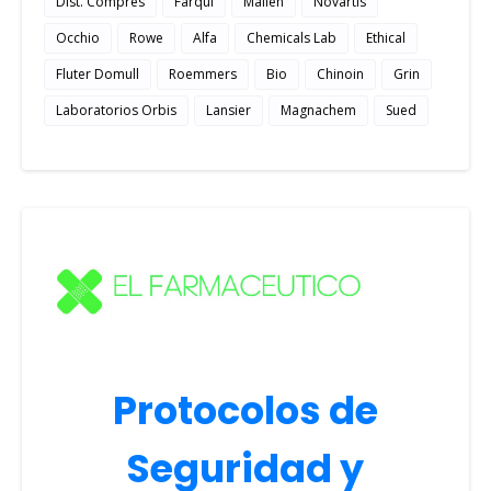
Dist. Compres
Farqui
Mallen
Novartis
Occhio
Rowe
Alfa
Chemicals Lab
Ethical
Fluter Domull
Roemmers
Bio
Chinoin
Grin
Laboratorios Orbis
Lansier
Magnachem
Sued
Protocolos de
Seguridad y