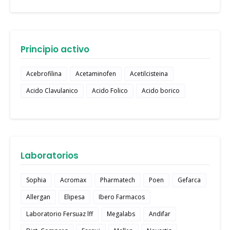
Principio activo
Acebrofilina
Acetaminofen
Acetilcisteina
Acido Clavulanico
Acido Folico
Acido borico
Laboratorios
Sophia
Acromax
Pharmatech
Poen
Gefarca
Allergan
Elipesa
Ibero Farmacos
Laboratorio Fersuaz lff
Megalabs
Andifar