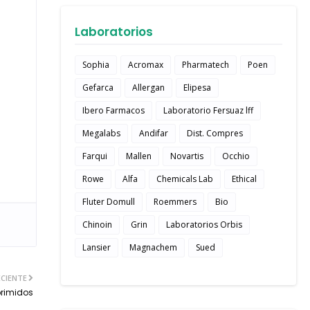
Laboratorios
Sophia
Acromax
Pharmatech
Poen
Gefarca
Allergan
Elipesa
Ibero Farmacos
Laboratorio Fersuaz lff
Megalabs
Andifar
Dist. Compres
Farqui
Mallen
Novartis
Occhio
Rowe
Alfa
Chemicals Lab
Ethical
Fluter Domull
Roemmers
Bio
Chinoin
Grin
Laboratorios Orbis
Lansier
Magnachem
Sued
CIENTE
primidos