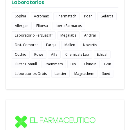
Laboratorios
Sophia
Acromax
Pharmatech
Poen
Gefarca
Allergan
Elipesa
Ibero Farmacos
Laboratorio Fersuaz lff
Megalabs
Andifar
Dist. Compres
Farqui
Mallen
Novartis
Occhio
Rowe
Alfa
Chemicals Lab
Ethical
Fluter Domull
Roemmers
Bio
Chinoin
Grin
Laboratorios Orbis
Lansier
Magnachem
Sued