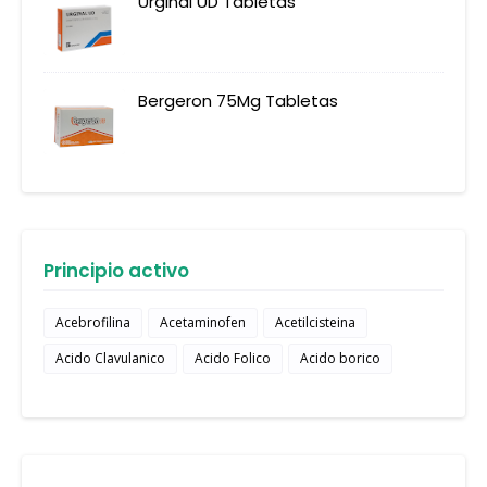
Urginal UD Tabletas
Bergeron 75Mg Tabletas
Principio activo
Acebrofilina
Acetaminofen
Acetilcisteina
Acido Clavulanico
Acido Folico
Acido borico