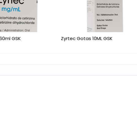
 60ml GSK
Zyrtec Gotas 10ML GSK