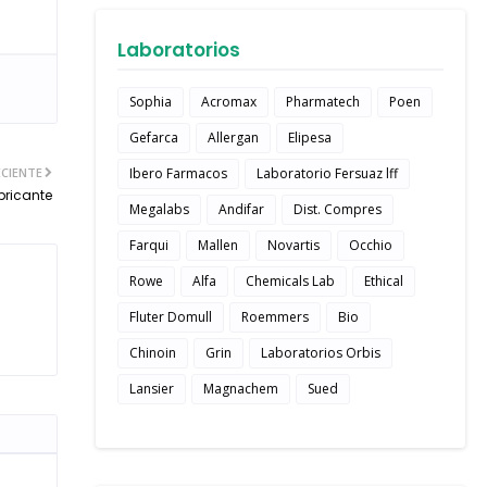
Laboratorios
Sophia
Acromax
Pharmatech
Poen
Gefarca
Allergan
Elipesa
CIENTE
Ibero Farmacos
Laboratorio Fersuaz lff
ubricante
Megalabs
Andifar
Dist. Compres
Farqui
Mallen
Novartis
Occhio
Rowe
Alfa
Chemicals Lab
Ethical
Fluter Domull
Roemmers
Bio
Chinoin
Grin
Laboratorios Orbis
Lansier
Magnachem
Sued