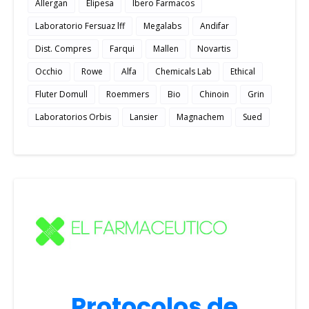
Allergan
Elipesa
Ibero Farmacos
Laboratorio Fersuaz lff
Megalabs
Andifar
Dist. Compres
Farqui
Mallen
Novartis
Occhio
Rowe
Alfa
Chemicals Lab
Ethical
Fluter Domull
Roemmers
Bio
Chinoin
Grin
Laboratorios Orbis
Lansier
Magnachem
Sued
Protocolos de