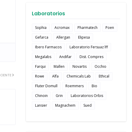
Laboratorios
Sophia
Acromax
Pharmatech
Poen
Gefarca
Allergan
Elipesa
Ibero Farmacos
Laboratorio Fersuaz lff
Megalabs
Andifar
Dist. Compres
Farqui
Mallen
Novartis
Occhio
CIENTE
Rowe
Alfa
Chemicals Lab
Ethical
Fluter Domull
Roemmers
Bio
Chinoin
Grin
Laboratorios Orbis
Lansier
Magnachem
Sued