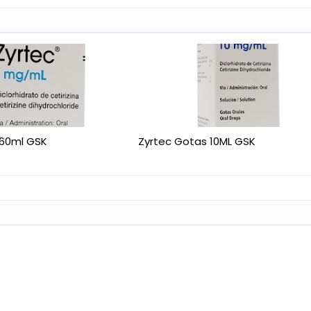
 60ml GSK
Zyrtec Gotas 10ML GSK