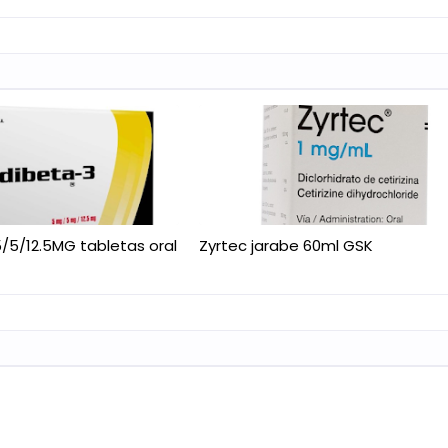
/5/12.5MG tabletas oral
Zyrtec jarabe 60ml GSK