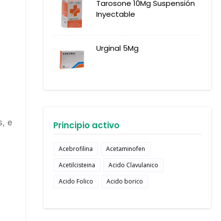
Tarosone 10Mg Suspensión
Inyectable
Urginal 5Mg
s, e
Principio activo
Acebrofilina
Acetaminofen
Acetilcisteina
Acido Clavulanico
Acido Folico
Acido borico