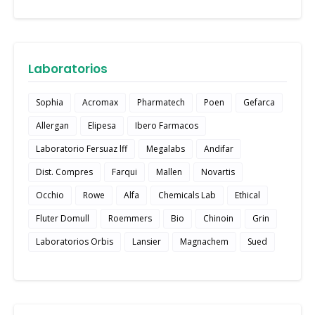
Laboratorios
Sophia
Acromax
Pharmatech
Poen
Gefarca
Allergan
Elipesa
Ibero Farmacos
Laboratorio Fersuaz lff
Megalabs
Andifar
Dist. Compres
Farqui
Mallen
Novartis
Occhio
Rowe
Alfa
Chemicals Lab
Ethical
Fluter Domull
Roemmers
Bio
Chinoin
Grin
Laboratorios Orbis
Lansier
Magnachem
Sued