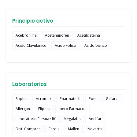
Principio activo
Acebrofilina
Acetaminofen
Acetilcisteina
Acido Clavulanico
Acido Folico
Acido borico
Laboratorios
Sophia
Acromax
Pharmatech
Poen
Gefarca
Allergan
Elipesa
Ibero Farmacos
Laboratorio Fersuaz lff
Megalabs
Andifar
Dist. Compres
Farqui
Mallen
Novartis