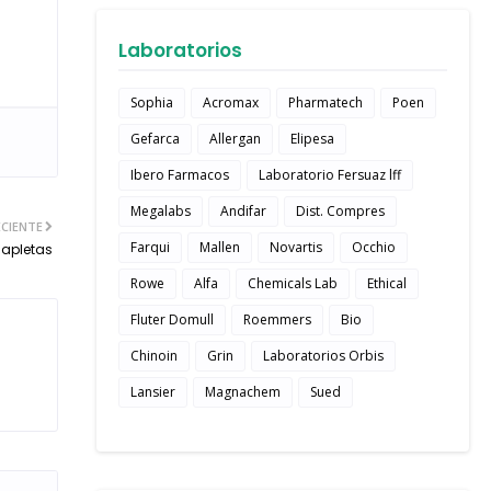
Laboratorios
Sophia
Acromax
Pharmatech
Poen
Gefarca
Allergan
Elipesa
Ibero Farmacos
Laboratorio Fersuaz lff
Megalabs
Andifar
Dist. Compres
CIENTE
Farqui
Mallen
Novartis
Occhio
Capletas
Rowe
Alfa
Chemicals Lab
Ethical
Fluter Domull
Roemmers
Bio
Chinoin
Grin
Laboratorios Orbis
Lansier
Magnachem
Sued