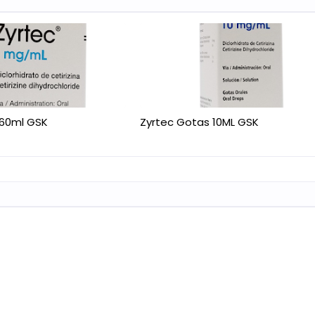
 60ml GSK
Zyrtec Gotas 10ML GSK