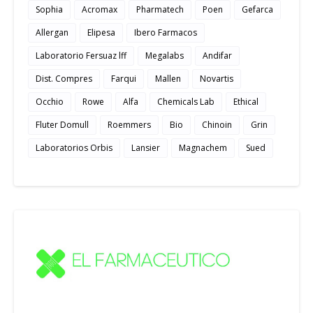
Sophia
Acromax
Pharmatech
Poen
Gefarca
Allergan
Elipesa
Ibero Farmacos
Laboratorio Fersuaz lff
Megalabs
Andifar
Dist. Compres
Farqui
Mallen
Novartis
Occhio
Rowe
Alfa
Chemicals Lab
Ethical
Fluter Domull
Roemmers
Bio
Chinoin
Grin
Laboratorios Orbis
Lansier
Magnachem
Sued