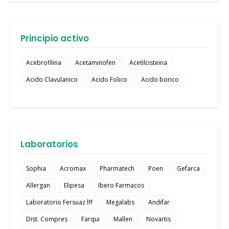
Principio activo
Acebrofilina
Acetaminofen
Acetilcisteina
Acido Clavulanico
Acido Folico
Acido borico
Laboratorios
Sophia
Acromax
Pharmatech
Poen
Gefarca
Allergan
Elipesa
Ibero Farmacos
Laboratorio Fersuaz lff
Megalabs
Andifar
Dist. Compres
Farqui
Mallen
Novartis