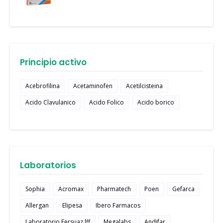
Principio activo
Acebrofilina
Acetaminofen
Acetilcisteina
Acido Clavulanico
Acido Folico
Acido borico
Laboratorios
Sophia
Acromax
Pharmatech
Poen
Gefarca
Allergan
Elipesa
Ibero Farmacos
Laboratorio Fersuaz lff
Megalabs
Andifar