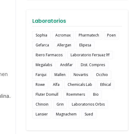
Laboratorios
Sophia
Acromax
Pharmatech
Poen
Gefarca
Allergan
Elipesa
Ibero Farmacos
Laboratorio Fersuaz lff
Megalabs
Andifar
Dist. Compres
imen
Farqui
Mallen
Novartis
Occhio
Rowe
Alfa
Chemicals Lab
Ethical
Fluter Domull
Roemmers
Bio
lina.
Chinoin
Grin
Laboratorios Orbis
Lansier
Magnachem
Sued