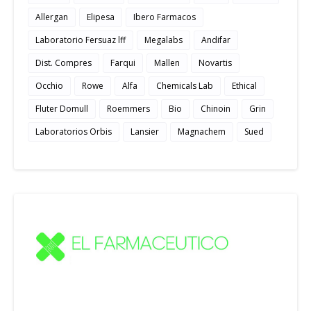
Allergan
Elipesa
Ibero Farmacos
Laboratorio Fersuaz lff
Megalabs
Andifar
Dist. Compres
Farqui
Mallen
Novartis
Occhio
Rowe
Alfa
Chemicals Lab
Ethical
Fluter Domull
Roemmers
Bio
Chinoin
Grin
Laboratorios Orbis
Lansier
Magnachem
Sued