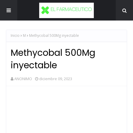
Inicio
M
Methycobal 500Mg inyectable
Methycobal 500Mg
inyectable
ANONIMO
diciembre 09, 2023