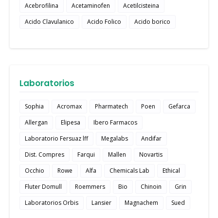
Acebrofilina
Acetaminofen
Acetilcisteina
Acido Clavulanico
Acido Folico
Acido borico
Laboratorios
Sophia
Acromax
Pharmatech
Poen
Gefarca
Allergan
Elipesa
Ibero Farmacos
Laboratorio Fersuaz lff
Megalabs
Andifar
Dist. Compres
Farqui
Mallen
Novartis
Occhio
Rowe
Alfa
Chemicals Lab
Ethical
Fluter Domull
Roemmers
Bio
Chinoin
Grin
Laboratorios Orbis
Lansier
Magnachem
Sued