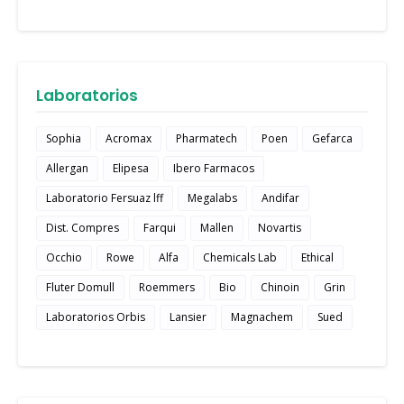
Laboratorios
Sophia
Acromax
Pharmatech
Poen
Gefarca
Allergan
Elipesa
Ibero Farmacos
Laboratorio Fersuaz lff
Megalabs
Andifar
Dist. Compres
Farqui
Mallen
Novartis
Occhio
Rowe
Alfa
Chemicals Lab
Ethical
Fluter Domull
Roemmers
Bio
Chinoin
Grin
Laboratorios Orbis
Lansier
Magnachem
Sued