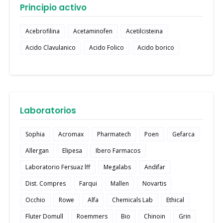
Principio activo
Acebrofilina
Acetaminofen
Acetilcisteina
Acido Clavulanico
Acido Folico
Acido borico
Laboratorios
Sophia
Acromax
Pharmatech
Poen
Gefarca
Allergan
Elipesa
Ibero Farmacos
Laboratorio Fersuaz lff
Megalabs
Andifar
Dist. Compres
Farqui
Mallen
Novartis
Occhio
Rowe
Alfa
Chemicals Lab
Ethical
Fluter Domull
Roemmers
Bio
Chinoin
Grin