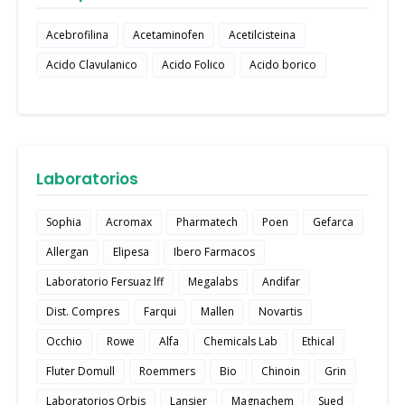
Acebrofilina
Acetaminofen
Acetilcisteina
Acido Clavulanico
Acido Folico
Acido borico
Laboratorios
Sophia
Acromax
Pharmatech
Poen
Gefarca
Allergan
Elipesa
Ibero Farmacos
Laboratorio Fersuaz lff
Megalabs
Andifar
Dist. Compres
Farqui
Mallen
Novartis
Occhio
Rowe
Alfa
Chemicals Lab
Ethical
Fluter Domull
Roemmers
Bio
Chinoin
Grin
Laboratorios Orbis
Lansier
Magnachem
Sued