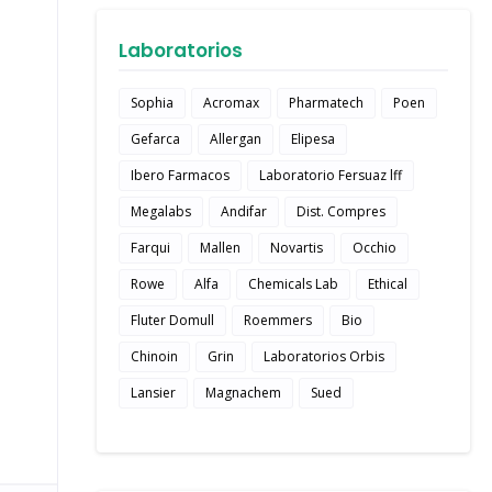
Laboratorios
Sophia
Acromax
Pharmatech
Poen
Gefarca
Allergan
Elipesa
Ibero Farmacos
Laboratorio Fersuaz lff
Megalabs
Andifar
Dist. Compres
Farqui
Mallen
Novartis
Occhio
Rowe
Alfa
Chemicals Lab
Ethical
Fluter Domull
Roemmers
Bio
Chinoin
Grin
Laboratorios Orbis
Lansier
Magnachem
Sued