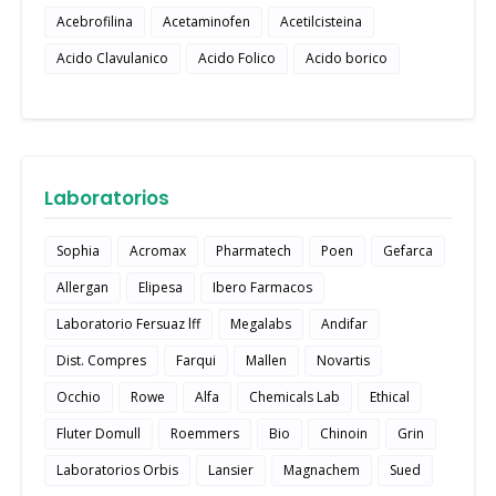
Acebrofilina
Acetaminofen
Acetilcisteina
Acido Clavulanico
Acido Folico
Acido borico
Laboratorios
Sophia
Acromax
Pharmatech
Poen
Gefarca
Allergan
Elipesa
Ibero Farmacos
Laboratorio Fersuaz lff
Megalabs
Andifar
Dist. Compres
Farqui
Mallen
Novartis
Occhio
Rowe
Alfa
Chemicals Lab
Ethical
Fluter Domull
Roemmers
Bio
Chinoin
Grin
Laboratorios Orbis
Lansier
Magnachem
Sued