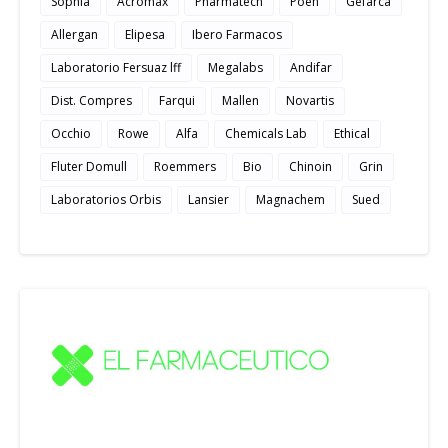
Sophia
Acromax
Pharmatech
Poen
Gefarca
Allergan
Elipesa
Ibero Farmacos
Laboratorio Fersuaz lff
Megalabs
Andifar
Dist. Compres
Farqui
Mallen
Novartis
Occhio
Rowe
Alfa
Chemicals Lab
Ethical
Fluter Domull
Roemmers
Bio
Chinoin
Grin
Laboratorios Orbis
Lansier
Magnachem
Sued