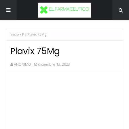
Inicio
P
Plavix 75Mg
Plavix 75Mg
ANONIMO
diciembre 13, 2023