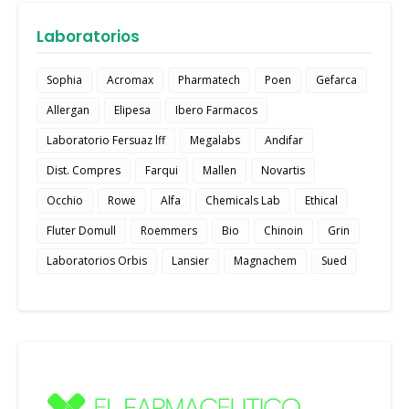
Laboratorios
Sophia
Acromax
Pharmatech
Poen
Gefarca
Allergan
Elipesa
Ibero Farmacos
Laboratorio Fersuaz lff
Megalabs
Andifar
Dist. Compres
Farqui
Mallen
Novartis
Occhio
Rowe
Alfa
Chemicals Lab
Ethical
Fluter Domull
Roemmers
Bio
Chinoin
Grin
Laboratorios Orbis
Lansier
Magnachem
Sued