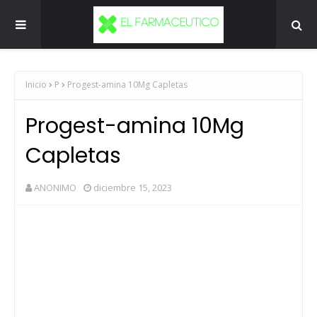
Inicio
P
Progest-amina 10Mg Capletas
Progest-amina 10Mg
Capletas
ANONIMO
diciembre 15, 2023