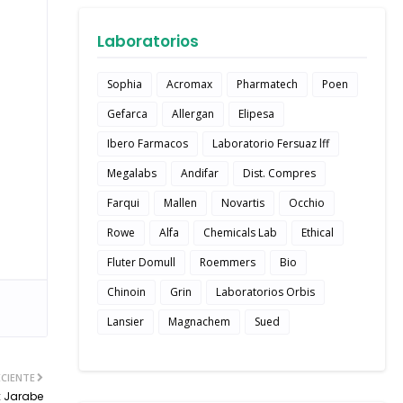
Laboratorios
Sophia
Acromax
Pharmatech
Poen
Gefarca
Allergan
Elipesa
Ibero Farmacos
Laboratorio Fersuaz lff
Megalabs
Andifar
Dist. Compres
Farqui
Mallen
Novartis
Occhio
Rowe
Alfa
Chemicals Lab
Ethical
Fluter Domull
Roemmers
Bio
Chinoin
Grin
Laboratorios Orbis
Lansier
Magnachem
Sued
CIENTE
x Jarabe