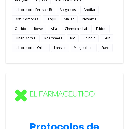
Allergan
Elipesa
Ibero Farmacos
Laboratorio Fersuaz lff
Megalabs
Andifar
Dist. Compres
Farqui
Mallen
Novartis
Occhio
Rowe
Alfa
Chemicals Lab
Ethical
Fluter Domull
Roemmers
Bio
Chinoin
Grin
Laboratorios Orbis
Lansier
Magnachem
Sued
Protocolos de