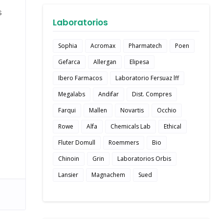
s
Laboratorios
Sophia
Acromax
Pharmatech
Poen
Gefarca
Allergan
Elipesa
Ibero Farmacos
Laboratorio Fersuaz lff
Megalabs
Andifar
Dist. Compres
Farqui
Mallen
Novartis
Occhio
Rowe
Alfa
Chemicals Lab
Ethical
Fluter Domull
Roemmers
Bio
Chinoin
Grin
Laboratorios Orbis
Lansier
Magnachem
Sued