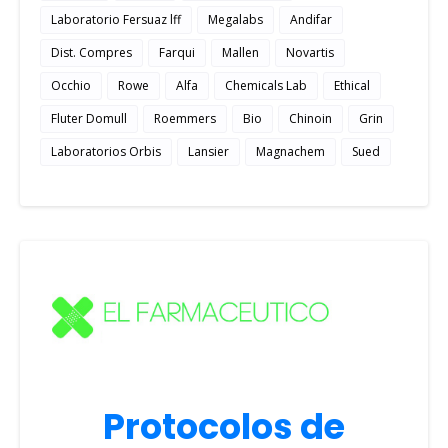
Laboratorio Fersuaz lff
Megalabs
Andifar
Dist. Compres
Farqui
Mallen
Novartis
Occhio
Rowe
Alfa
Chemicals Lab
Ethical
Fluter Domull
Roemmers
Bio
Chinoin
Grin
Laboratorios Orbis
Lansier
Magnachem
Sued
Protocolos de