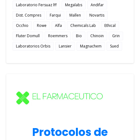
Laboratorio Fersuaz lff
Megalabs
Andifar
Dist. Compres
Farqui
Mallen
Novartis
Occhio
Rowe
Alfa
Chemicals Lab
Ethical
Fluter Domull
Roemmers
Bio
Chinoin
Grin
Laboratorios Orbis
Lansier
Magnachem
Sued
Protocolos de