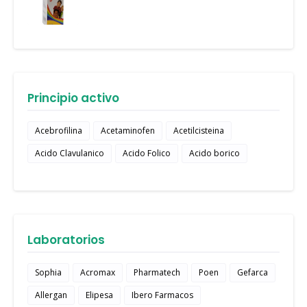
Principio activo
Acebrofilina
Acetaminofen
Acetilcisteina
Acido Clavulanico
Acido Folico
Acido borico
Laboratorios
Sophia
Acromax
Pharmatech
Poen
Gefarca
Allergan
Elipesa
Ibero Farmacos