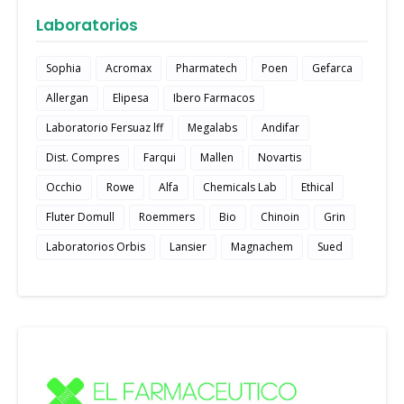
Laboratorios
Sophia
Acromax
Pharmatech
Poen
Gefarca
Allergan
Elipesa
Ibero Farmacos
Laboratorio Fersuaz lff
Megalabs
Andifar
Dist. Compres
Farqui
Mallen
Novartis
Occhio
Rowe
Alfa
Chemicals Lab
Ethical
Fluter Domull
Roemmers
Bio
Chinoin
Grin
Laboratorios Orbis
Lansier
Magnachem
Sued