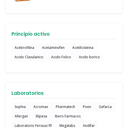
Principio activo
Acebrofilina
Acetaminofen
Acetilcisteina
Acido Clavulanico
Acido Folico
Acido borico
Laboratorios
Sophia
Acromax
Pharmatech
Poen
Gefarca
Allergan
Elipesa
Ibero Farmacos
Laboratorio Fersuaz lff
Megalabs
Andifar